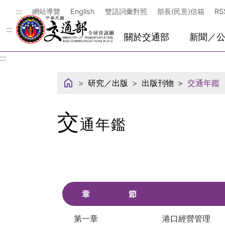
中華民國交通部
:::
網站導覽
English
雙語詞彙對照
部長(民意)信箱
RS
:::
關於交通部
新聞／
:::
研究／出版
出版刊物
交通年鑑
交
通年鑑
章
節
第一章
港口經營管理