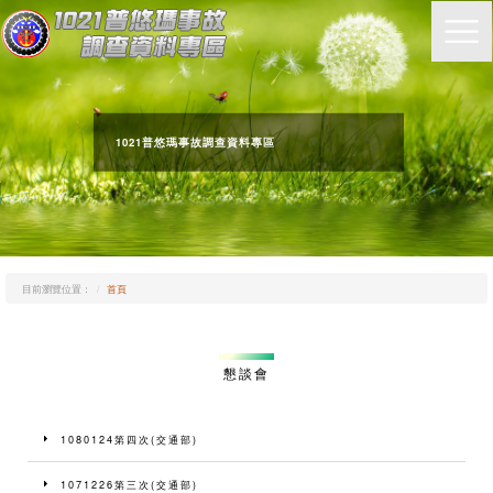
1021普悠瑪事故調查資料專區
目前瀏覽位置：
首頁
懇談會
1080124第四次(交通部)
1071226第三次(交通部)