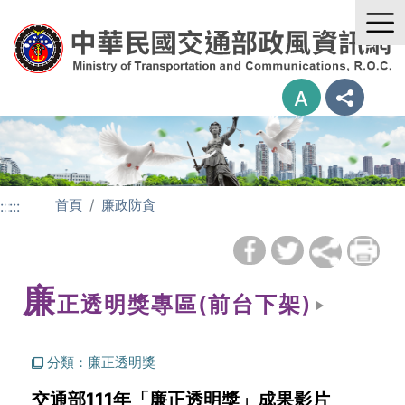
進入內容區塊
首頁
廉政防貪
:::
:::
廉
正透明獎專區(前台下架)
分類：廉正透明獎
交通部111年「廉正透明獎」成果影片