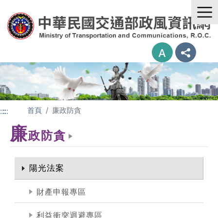
進入內容區塊
首頁
廉政防貪
:::
:::
廉
政防貪
陽光法案
財產申報專區
利益衝突迴避專區