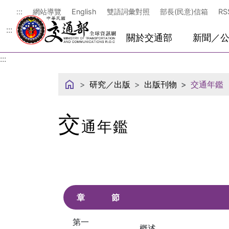
中華民國交通部
:::
網站導覽
English
雙語詞彙對照
部長(民意)信箱
RS
:::
關於交通部
新聞／
:::
研究／出版
出版刊物
交通年鑑
交
通年鑑
章
節
第一
概述