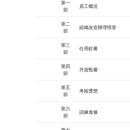
第一
員工概況
節
第二
組織改造辦理情形
節
第三
任用銓審
節
第四
升資甄審
節
第五
考核獎懲
節
第六
訓練進修
節
第七