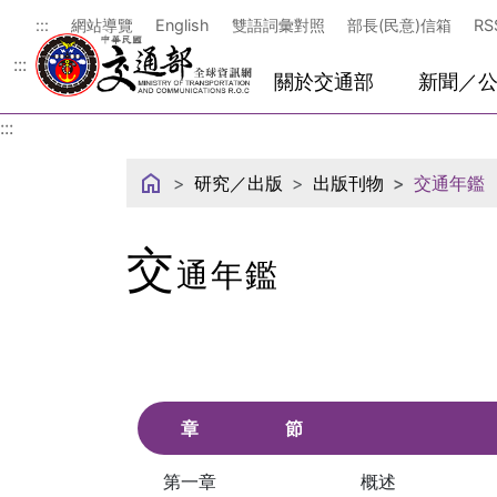
中華民國交通部
:::
網站導覽
English
雙語詞彙對照
部長(民意)信箱
RS
:::
關於交通部
新聞／
:::
研究／出版
出版刊物
交通年鑑
交
通年鑑
章
節
第一章
概述