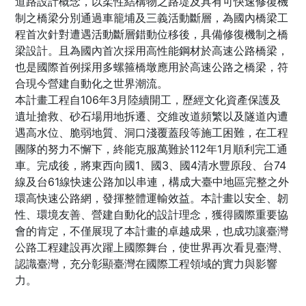
道路設計概念，以柔性結構物之路堤及具有可快速修復機
制之橋梁分別通過車籠埔及三義活動斷層，為國內橋梁工
程首次針對遭遇活動斷層錯動位移後，具備修復機制之橋
梁設計。且為國內首次採用高性能鋼材於高速公路橋梁，
也是國際首例採用多螺箍橋墩應用於高速公路之橋梁，符
合現今營建自動化之世界潮流。
本計畫工程自106年3月陸續開工，歷經文化資產保護及
遺址搶救、砂石場用地拆遷、交維改道頻繁以及隧道內遭
遇高水位、脆弱地質、洞口淺覆蓋段等施工困難，在工程
團隊的努力不懈下，終能克服萬難於112年1月順利完工通
車。完成後，將東西向國1、國3、國4清水豐原段、台74
線及台61線快速公路加以串連，構成大臺中地區完整之外
環高快速公路網，發揮整體運輸效益。本計畫以安全、韌
性、環境友善、營建自動化的設計理念，獲得國際重要協
會的肯定，不僅展現了本計畫的卓越成果，也成功讓臺灣
公路工程建設再次躍上國際舞台，使世界再次看見臺灣、
認識臺灣，充分彰顯臺灣在國際工程領域的實力與影響
力。