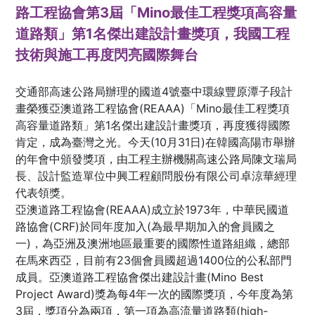
路工程協會第3屆「Mino最佳工程獎項高容量
道路類」第1名傑出建設計畫獎項，我國工程
技術與施工再度閃亮國際舞台
交通部高速公路局辦理的國道4號臺中環線豐原潭子段計
畫榮獲亞澳道路工程協會(REAAA)「Mino最佳工程獎項
高容量道路類」第1名傑出建設計畫獎項，再度獲得國際
肯定，成為臺灣之光。今天(10月31日)在韓國高陽市舉辦
的年會中頒發獎項，由工程主辦機關高速公路局陳文瑞局
長、設計監造單位中興工程顧問股份有限公司卓涼華經理
代表領獎。
亞澳道路工程協會(REAAA)成立於1973年，中華民國道
路協會(CRF)於同年度加入(為最早期加入的會員國之
一)，為亞洲及澳洲地區最重要的國際性道路組織，總部
在馬來西亞，目前有23個會員國超過1400位的公私部門
成員。亞澳道路工程協會傑出建設計畫(Mino Best
Project Award)獎為每4年一次的國際獎項，今年度為第
3屆，獎項分為兩項，第一項為高流量道路類(high-