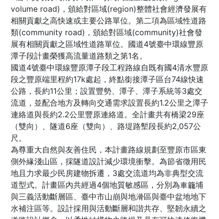
volume road)，頒給對區域(region)整體社會經濟發展有
相關貢獻之高快速或主要公路單位。第二項為區域性道路
類(community road)，頒給對區域(community)社會發
展有相關貢獻之區域性道路單位。國道4號臺中環線豐原
潭子段計畫榮獲高流量道路類之第1名。
國道4號臺中環線豐原潭子段工程路線自既有國4清水豐原
段之豐原端里程約17k處起，終點銜接潭子區台74線快速
公路，長約11公里；設置豐勢、潭子、潭子系統等3處交
流道，並配合地方及轉向交通需求設置長約1.2公里之潭子
連絡道與長約2.2公里豐原連絡道。全計畫共有橋梁29座
（雙向）、隧道6座（雙向）、路堤路塹段長約2,057公
尺。
為尊重大自然與友善住民，本計畫路線規劃至豐原市區東
側外緣淺山區，採隧道設計減少環境衝擊。為節省徵用民
地且力求最少民房建物拆遷，3處交流道均為非典型交流
道型式。計畫區內共經過4個地質敏感區，分別為車籠埔
與三義活動斷層區、臺中市山崩與地滑區與臺中盆地地下
水補注區等。設計採用與活動斷層和諧共存、堅韌永續之