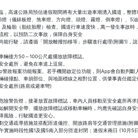
將來臨，高速公路局預估連假期間將有大量出遊車潮湧入國道，整
6燈（儀錶板燈、煞車燈、方向燈、頭燈、霧燈、倒車燈）、5
）及輪胎（胎紋胎壓）檢查。國道行車速度快，萬一發生事故時
流程，以預防二次事故，保障自身安全
尚能行駛，請遵循「開放離撥拍移等」步驟進行處理(附圖1)，
輛後方50～100公尺處擺放故障標誌。
安全處所，避免在車道上逗留。
App警政報案功能報案。若手機開啟定位功能，則App會自動判
輛碰撞點、車損部位、與地面標線之相對位置，供肇事責任鑑定
全處所(路肩或避車彎)
危險警告燈，接著放置故障標誌，車內人員移動至安全處所再求援
如解開安全帶、擺放故障標誌或移動車輛時，均應先確認自身安
障風險，行駛國道更安心。
劃交通疏導措施並搭配匝道儀控、開放路肩等交通管理措施(附圖
上午實施時段性國1及國5南入部分匝道封閉；連假末兩日 (10月5