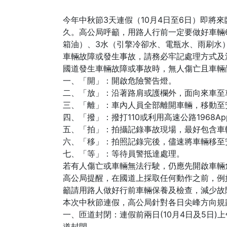
今年中秋節3天連假（10月4日至6日）即
久。高公局呼籲，用路人行前一定要做好車輛
箱油）、3水（引擎冷卻水、電瓶水、雨刷水
車輛故障或發生事故，請務必牢記處理方式及
國道發生車輛故障或事故時，無人傷亡且車輛
一、「開」：開啟危險警告燈。
二、「放」：沿著路肩或護欄外，面向來車至車
三、「離」：車內人員全部離開車輛，移動至
四、「撥」：撥打110或利用高速公路1968
五、「拍」：拍攝記錄事故現場，最好包含車
六、「移」：拍照記錄完後，儘速將車輛移至安
七、「等」：等待員警抵達處理。
若有人傷亡或車輛無法行駛，仍應先開啟車輛
高公局提醒，在國道上採取任何動作之前，例
籲請用路人做好行前車輛保養及檢查，減少故
本次中秋節連假，高公局針對各日尖峰方向規
一、匝道封閉：連假前兩日(10月4日及5日)
道封閉。