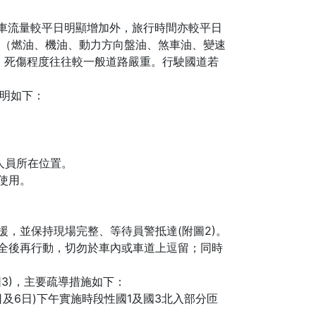
體車流量較平日明顯增加外，旅行時間亦較平日
油（燃油、機油、動力方向盤油、煞車油、變速
，死傷程度往往較一般道路嚴重。行駛國道若
說明如下：
斷人員所在位置。
使用。
，並保持現場完整、等待員警抵達(附圖2)。
全後再行動，切勿於車內或車道上逗留；同時
3)，主要疏導措施如下：
日及6日)下午實施時段性國1及國3北入部分匝