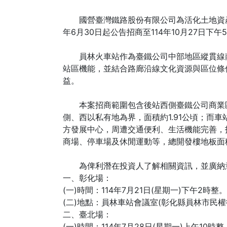
國營臺灣鐵路股份有限公司為活化土地資產、
年6月30日起公告招商至114年10月27日下
員林火車站作為臺鐵公司中部地區縱貫線南段
站區機能，並結合路廊沿線文化資源與區位條
益。
本案招商範圍包含後站西側臺鐵公司商業區土
側、西以私有地為界，面積約1.91公頃；而車
方發展中心，周遭交通便利、生活機能完善，
商場、停車場及休閒運動等，總開發樓地板面
為俾利潛在投資人了解相關資訊，並廣納意
一、彰化場：
(一)時間：114年7月21日(星期一)下午2時整。
(二)地點：員林車站會議室(彰化縣員林市民權街
二、臺北場：
(一)時間：114年7月28日(星期一)上午10時整