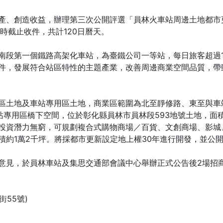
創造收益，辦理第三次公開評選「員林火車站周邊土地都市更新
午5時截止收件，共計120日曆天。
第一個鐵路高架化車站，為臺鐵公司一等站，每日旅客超過1.
件，發展符合站區特性的主題產業，改善周邊商業空間品質，帶
地及車站專用區土地，商業區範圍為北至靜修路、東至與車站專
站專用區橋下空間，位於彰化縣員林市員林段593地號土地，面積約
投資潛力無窮，可規劃複合式購物商場／百貨、文創商場、影城
積約1萬2千坪。將採都市更新設定地上權30年進行開發，並公
見，於員林車站及集思交通部會議中心舉辦正式公告後2場招
55號)
。