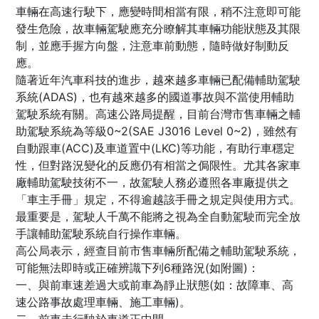
車輛在高速行駛下，應變時間相當有限，稍不注意即可能
發生危險，故車輛駕駛應充分瞭解其車輛功能狀態及其限
制，並應手握方向盤，注意車前動態，隨時做好制動反
應。
隨著近年汽車科技的進步，越來越多車輛已配備輔助駕駛
系統(ADAS)，也有越來越多的國道事故與不當使用輔助
駕駛系統有關。高速公路局提醒，目前台灣市售車輛之輔
助駕駛系統為等級0~2(SAE J3016 Level 0~2)，雖然有
自動跟車(ACC)及車道置中(LKC)等功能，有助行車穩定
性，但對路況變化的反應仍有相當之侷限性。尤其各家車
廠輔助駕駛技術不一，故駕駛人務必遵照各車廠提供之
「車主手冊」規定，不得逾越該手冊之規定與使用方式。
最重要是，駕駛人千萬不能將之視為全自動駕駛而完全放
手讓輔助駕駛系統自行操作車輛。
高公局表示，經查目前市售車輛所配備之輔助駕駛系統，
可能無法即時或正確辨識下列6種路況(如附圖)：
一、與前車速差過大或前車為靜止狀態(如：故障車、高
速公路事故處理車輛、施工車輛)。