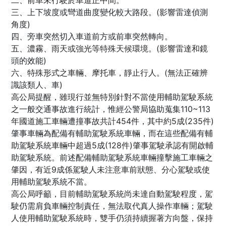
二、前車未行駛於車道正中間。
三、上下坡度或彎道曲度變化較大路段。(影響雷達偵測
角度)
四、旁車突然切入車道前方或前車突然轉向。
五、濃霧、雨天或強光等特殊天候環境。(影響雷達和鏡
頭的效能)
六、特殊形式之車輛、摩托車，靜止行人。(無法正確辨
識該類人、車)
高公局提醒，雖現行並無特別針對不當使用輔助駕駛系統
之一般交通事故進行統計，惟經公警局協助蒐集110~113
年國道施工車輛遭撞事故共計454件，其中約5成(235件)
肇事車輛為配備有輔助駕駛系統車輛，而在這些配備有輔
助駕駛系統車輛中超過5成(128件)肇事駕駛承認有開啟輔
助駕駛系統。前述配備輔助駕駛系統車輛撞擊施工車輛之
肇因，有近9成係駕駛人未注意車前狀態、分心駕駛或使
用輔助駕駛系統不當。
高公局呼籲，目前輔助駕駛系統尚未達自動駕駛程度，駕
駛仍需肩負車輛控制責任，無法取代真人操作車輛；駕駛
人使用輔助駕駛系統時，雙手仍須持續握著方向盤，保持