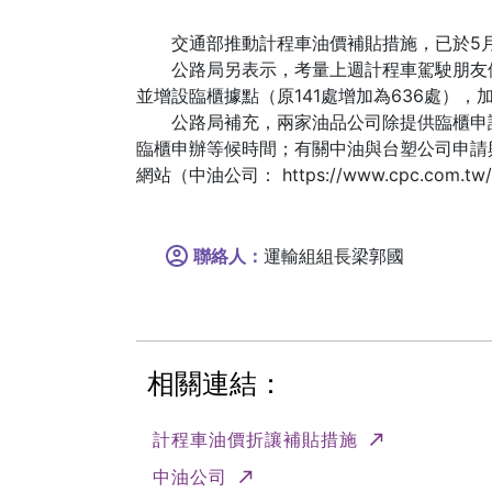
交通部推動計程車油價補貼措施，已於5月13
公路局另表示，考量上週計程車駕駛朋友們
並增設臨櫃據點（原141處增加為636處），
公路局補充，兩家油品公司除提供臨櫃申請或
臨櫃申辦等候時間；有關中油與台塑公司申請與登記優惠
網站（中油公司： https://www.cpc.com.tw/cl
聯絡人：
運輸組組長梁郭國
相關連結：
(另開新視窗
計程車油價折讓補貼措施
(另開新視窗)
中油公司