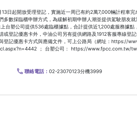
日起開放受理登記，實施近一周已有約2萬7,000輛計程車完
多數採臨櫃申辦方式，為緩解初期申辦人潮並提供駕駛朋友就
加上台塑公司提供536處臨櫃據點，合計提供近1,200處服務據
登記優惠卡外，中油公司另有提供網路及1912客服專線登記
卡方式與應備文件，可上公路局（網址：https://www.thb.go
.aspx?n=4442 ； 台塑公司： https://www.fpcc.com.tw/tw
聯絡電話：
02-23070123分機3999
)