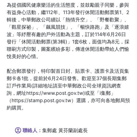
為提倡國民健康樂活的生活態度，並鼓勵親子同樂，參與
有益身心活動，繼112年、113年發行休閒活動郵票第1、2
輯後，中華郵政公司續以「熱情升空」、「野餐歡聚」、
「觀星探祕」、「飆風競技」、「暢快路跑」及「逐浪嬉
波」等紓壓有趣的戶外活動為主題，訂於114年6月26日
發行「休閒活動郵票(第3輯)」1套6枚，面值均為8元，採
聯刷方式印製，圖案繽紛多彩，傳達休閒活動帶給人們愉
悅美好的心情。
配合郵票發行，特印製首日封、貼票卡、護票卡及活頁集
郵卡各1批，提前於6月24日發售。歡迎至37個長期集郵
訂戶作業局(詳細地址請至中華郵政公司全球資訊網查
詢，網址https://www.post.gov.tw)或至「i集郵」
（https://stamp.post.gov.tw）選購，亦可向各地郵局預
約購買。
聯絡人：
集郵處 黃芬蘭副處長