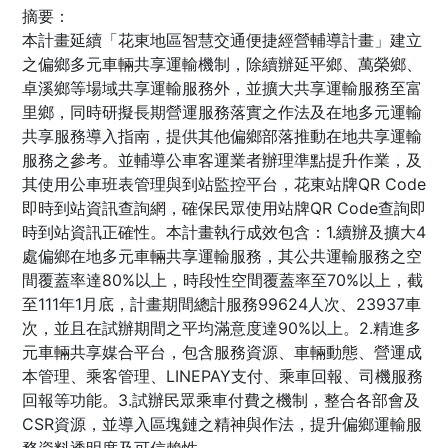
摘要：
本計畫延續「花東地區智慧交通便捷經營輔導計畫」建立
之偏鄉多元車輛共享運輸機制，除續辦延平鄉、萬榮鄉、
卓溪鄉等場域共享運輸服務外，並擴大共享運輸服務至富
里鄉，同時研擬長期營運服務落實之作法及在地多元運輸
共享服務導入指南，提供其他偏鄉部落推動在地共享運輸
服務之參考。並輔導公車客運業者辦理準點提升作業，及
其使用公車班表管理與到站監控平台，花東站牌QR Code
即時到站資訊查詢網，確保民眾使用站牌QR Code查詢即
時到站資訊正確性。本計畫執行成效包含：1.續辦及擴大4
處偏鄉在地多元車輛共享運輸服務，其公共運輸服務之空
間覆蓋率達80%以上，時段性空間覆蓋率至70%以上，截
至111年1月底，計畫期間總計服務99624人次、23937車
次，並且在試辦期間之平均滿意度達90%以上。2.精進多
元車輛共享媒合平台，包含服務資源、車輛動態、營運成
本管理、乘客管理、LINEPAY支付、乘車回報、司機服務
回報等功能。3.試辦民眾乘車付費之機制，整合各部會及
CSR資源，並導入區塊鏈之精神與作法，提升偏鄉運輸服