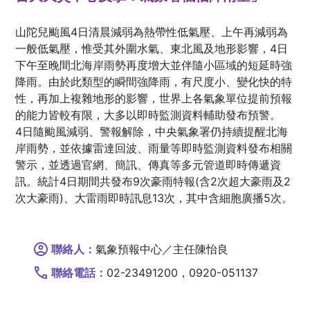
山陀兒颱風4日清晨減弱為熱帶性低氣壓、上午再減弱為
一般低氣壓，惟受其外圍水氣、東北風及地形影響，4日
下午至晚間北海岸雨勢再度增大並伴隨小區域的短延時強
降雨。由於此類型的瞬間強降雨，有尺度小、變化快的特
性，再加上複雜地形的影響，世界上各氣象單位提前預報
的能力皆較有限，大多以即時監測資料輔助發布預警。
4日隨颱風減弱、警報解除，中央氣象署仍持續提醒北海
岸雨勢，並依據雷達回波、雨量等即時監測資料發布相關
警示，並透過官網、簡訊、傳真等多元管道即時傳遞資
訊。統計4日期間共發布9次豪雨特報(含2次超大豪雨及2
次大豪雨)、大雷雨即時訊息13次，其中含細胞廣播5次。
聯絡人：
氣象預報中心／主任陳怡良
聯絡電話：
02-23491200，0920-051137