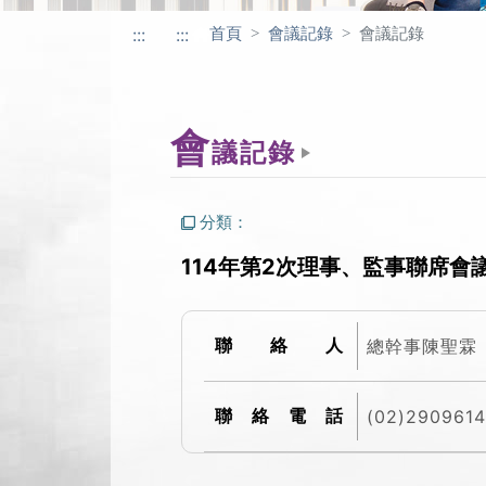
首頁
會議記錄
會議記錄
:::
:::
會
議記錄
分類：
114年第2次理事、監事聯席會
總幹事陳聖霖
聯絡人
(02)290961
聯絡電話